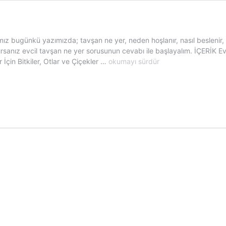
ğımız bugünkü yazımızda; tavşan ne yer, neden hoşlanır, nasıl beslenir,
azırsanız evcil tavşan ne yer sorusunun cevabı ile başlayalım. İÇERİK
Tavşan
 İçin Bitkiler, Otlar ve Çiçekler …
okumayı sürdür
Ne
Yer