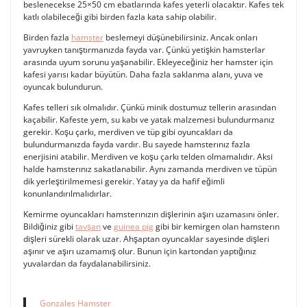
beslenecekse 25×50 cm ebatlarında kafes yeterli olacaktır. Kafes tek
katlı olabileceği gibi birden fazla kata sahip olabilir.
Birden fazla
hamster
beslemeyi düşünebilirsiniz. Ancak onları
yavruyken tanıştırmanızda fayda var. Çünkü yetişkin hamsterlar
arasında uyum sorunu yaşanabilir. Ekleyeceğiniz her hamster için
kafesi yarısı kadar büyütün. Daha fazla saklanma alanı, yuva ve
oyuncak bulundurun.
Kafes telleri sık olmalıdır. Çünkü minik dostumuz tellerin arasından
kaçabilir. Kafeste yem, su kabı ve yatak malzemesi bulundurmanız
gerekir. Koşu çarkı, merdiven ve tüp gibi oyuncakları da
bulundurmanızda fayda vardır. Bu sayede hamsterınız fazla
enerjisini atabilir. Merdiven ve koşu çarkı telden olmamalıdır. Aksi
halde hamsterınız sakatlanabilir. Aynı zamanda merdiven ve tüpün
dik yerleştirilmemesi gerekir. Yatay ya da hafif eğimli
konunlandırılmalıdırlar.
Kemirme oyuncakları hamsterınızın dişlerinin aşırı uzamasını önler.
Bildiğiniz gibi
tavşan
ve
guinea pig
gibi bir kemirgen olan hamsterın
dişleri sürekli olarak uzar. Ahşaptan oyuncaklar sayesinde dişleri
aşınır ve aşırı uzamamış olur. Bunun için kartondan yaptığınız
yuvalardan da faydalanabilirsiniz.
Gonzales Hamster