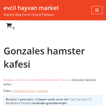
evcil hayvan market
İçeriğe
Alışveriş Blog Forum Sosyal Paylaşım
geç
0
Gonzales hamster
kafesi
Mağaza
›
Forumlar
›
Hamster Besleyenler Forumu
›
Gonzales hamster
kafesi
Etiket:
gonzales hamster
,
hamster
Bu konu 1 yanıt içerir, 2 izleyen vardır ve en son
7 yıl 6 ay önce
Beylikdüzü Petshop
tarafından güncellenmiştir.