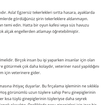
dır. Asla! Egzersiz tekerlekleri sırtta hasara, ayaklarda
simlerde gördüğünüz şirin tekerleklere aldanmayın.
lan temi edin. Hatta bir oyun kafesi veya süs havuzu
 çok alçak engellerden atlamayı öğretebilmiştir.
lmelidir. Birçok insan bu işi yaparken insanlar için olan
ere götürmek çok daha kolaydır, veteriner nasıl yapıldığını
im için veterinere gider.
masına ihtiyaç duyarlar. Bu fırçalama işleminin ne sıklıkla
r. Hoş görünümlü uzun tüylere sahip Peru ginepiglerinin
ğer kısa tüylü ginepiglerinin tüyleriyse daha seyrek