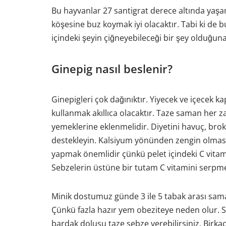
Bu hayvanlar 27 santigrat derece altında yaşa
köşesine buz koymak iyi olacaktır. Tabi ki d
içindeki şeyin çiğneyebileceği bir şey olduğun
Ginepig nasıl beslenir?
Ginepigleri çok dağınıktır. Yiyecek ve içecek ka
kullanmak akıllıca olacaktır. Taze saman her z
yemeklerine eklenmelidir. Diyetini havuç, brokoli
destekleyin. Kalsiyum yönünden zengin olması 
yapmak önemlidir çünkü pelet içindeki C vitam
Sebzelerin üstüne bir tutam C vitamini serpmen
Minik dostumuz günde 3 ile 5 tabak arası sama
Çünkü fazla hazır yem obeziteye neden olur. Se
bardak dolusu taze sebze verebilirsiniz. Birka