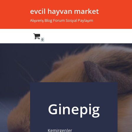
evcil hayvan market
İçeriğe
Alışveriş Blog Forum Sosyal Paylaşım
geç
0
Ginepig
Kemirgenler