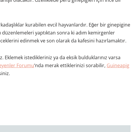
lanışlı olacaktır. Özelliklede peru ginepigleri için ince bir
rkadaşlıklar kurabilen evcil hayvanlardır. Eğer bir ginepigine
u düzenlemeleri yaptıktan sonra ki adım kemirgenler
eceklerini edinmek ve son olarak da kafesini hazırlamaktır.
 Eklemek istedikleriniz ya da eksik bulduklarınız varsa
eyenler Forumu
‘nda merak ettiklerinizi sorabilir,
Guineapig
iniz.