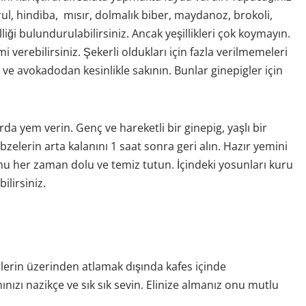
rul, hindiba, mısır, dolmalık biber, maydanoz, brokoli,
ği bulundurulabilirsiniz. Ancak yeşillikleri çok koymayın.
 verebilirsiniz. Şekerli oldukları için fazla verilmemeleri
 ve avokadodan kesinlikle sakının. Bunlar ginepigler için
a yem verin. Genç ve hareketli bir ginepig, yaşlı bir
zelerin arta kalanını 1 saat sonra geri alın. Hazır yemini
unu her zaman dolu ve temiz tutun. İçindeki yosunları kuru
ilirsiniz.
lerin üzerinden atlamak dışında kafes içinde
nızı nazikçe ve sık sık sevin. Elinize almanız onu mutlu