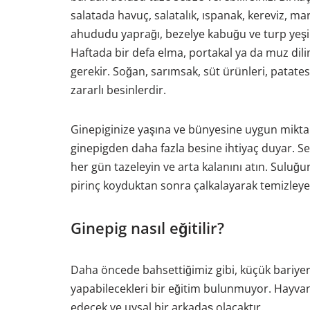
salatada havuç, salatalık, ıspanak, kereviz, ma
ahududu yaprağı, bezelye kabuğu ve turp yeşilli
Haftada bir defa elma, portakal ya da muz dilimi
gerekir. Soğan, sarımsak, süt ürünleri, patates
zararlı besinlerdir.
Ginepiginize yaşına ve bünyesine uygun miktard
ginepigden daha fazla besine ihtiyaç duyar. Seb
her gün tazeleyin ve arta kalanını atın. Suluğ
pirinç koyduktan sonra çalkalayarak temizleyeb
Ginepig nasıl eğitilir?
Daha öncede bahsettiğimiz gibi, küçük bariyer
yapabilecekleri bir eğitim bulunmuyor. Hayvanı
edecek ve uysal bir arkadaş olacaktır.