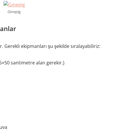
Ginepig
manlar
. Gerekli ekipmanları şu şekilde sıralayabiliriz:
5×50 santimetre alan gerekir.)
yuva