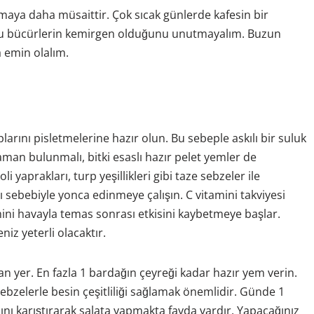
maya daha müsaittir. Çok sıcak günlerde kafesin bir
e bu bücürlerin kemirgen olduğunu unutmayalım. Buzun
a emin olalım.
plarını pisletmelerine hazır olun. Bu sebeple askılı bir suluk
aman bulunmalı, bitki esaslı hazır pelet yemler de
 yaprakları, turp yeşillikleri gibi taze sebzeler ile
sebebiyle yonca edinmeye çalışın. C vitamini takviyesi
ini havayla temas sonrası etkisini kaybetmeye başlar.
iz yeterli olacaktır.
n yer. En fazla 1 bardağın çeyreği kadar hazır yem verin.
bzelerle besin çeşitliliği sağlamak önemlidir. Günde 1
çını karıştırarak salata yapmakta fayda vardır. Yapacağınız