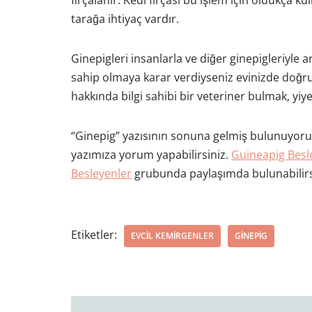
fırçalanır. Kedi fırçası bu işlem için oldukça kul
tarağa ihtiyaç vardır.
Ginepigleri insanlarla ve diğer ginepigleriyle a
sahip olmaya karar verdiyseniz evinizde doğr
hakkında bilgi sahibi bir veteriner bulmak, yiy
“Ginepig” yazısının sonuna gelmiş bulunuyoruz.
yazımıza yorum yapabilirsiniz.
Guineapig Besl
Besleyenler
grubunda paylaşımda bulunabilirs
Etiketler:
EVCIL KEMIRGENLER
GINEPIG