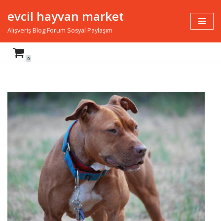
evcil hayvan market
İçeriğe
Alışveriş Blog Forum Sosyal Paylaşım
geç
0