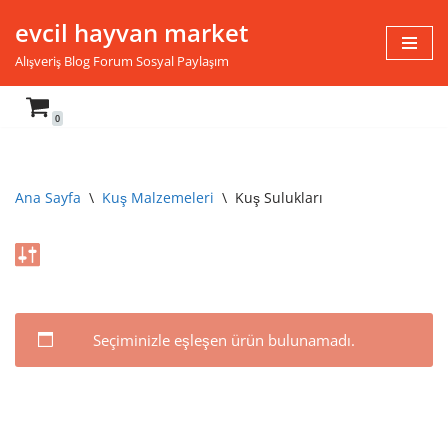
evcil hayvan market
İçeriğe
Alışveriş Blog Forum Sosyal Paylaşım
geç
0
Ana Sayfa
\
Kuş Malzemeleri
\
Kuş Sulukları
Seçiminizle eşleşen ürün bulunamadı.