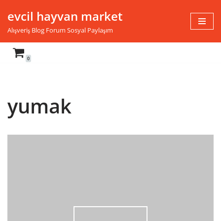
evcil hayvan market
İçeriğe
Alışveriş Blog Forum Sosyal Paylaşım
geç
0
yumak