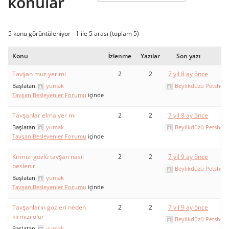
konular
5 konu görüntüleniyor - 1 ile 5 arası (toplam 5)
Konu
İzlenme
Yazılar
Son yazı
Tavşan muz yer mi
2
2
7 yıl 8 ay önce
Başlatan:
yumak
Beylikdüzü Petshop
Tavşan Besleyenler Forumu
içinde
Tavşanlar elma yer mi
2
2
7 yıl 8 ay önce
Başlatan:
yumak
Beylikdüzü Petshop
Tavşan Besleyenler Forumu
içinde
Kırmızı gözlü tavşan nasıl
2
2
7 yıl 9 ay önce
beslenir
Beylikdüzü Petshop
Başlatan:
yumak
Tavşan Besleyenler Forumu
içinde
Tavşanların gözleri neden
2
2
7 yıl 9 ay önce
kırmızı olur
Beylikdüzü Petshop
Başlatan:
yumak