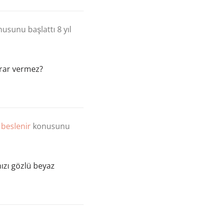
usunu başlattı
8 yıl
arar vermez?
 beslenir
konusunu
ızı gözlü beyaz