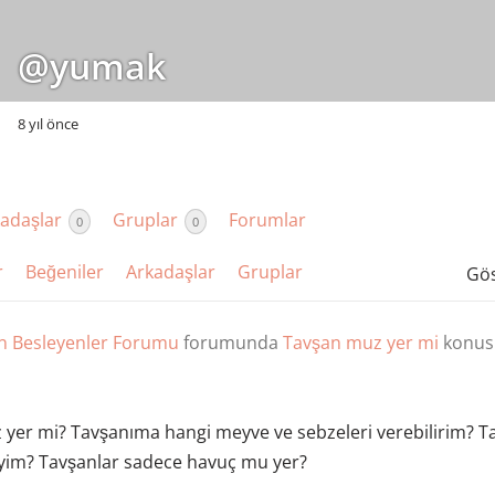
@yumak
8 yıl önce
adaşlar
Gruplar
Forumlar
0
0
r
Beğeniler
Arkadaşlar
Gruplar
Gös
n Besleyenler Forumu
forumunda
Tavşan muz yer mi
konusu
yer mi? Tavşanıma hangi meyve ve sebzeleri verebilirim? 
iyim? Tavşanlar sadece havuç mu yer?