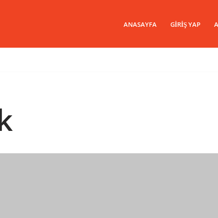
ANASAYFA
GIRIŞ YAP
A
k