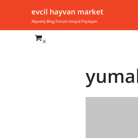
evcil hayvan market
İçeriğe
Alışveriş Blog Forum Sosyal Paylaşım
geç
0
yuma