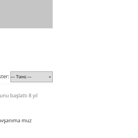
ter:
nu başlattı
8 yıl
Tavşanıma muz