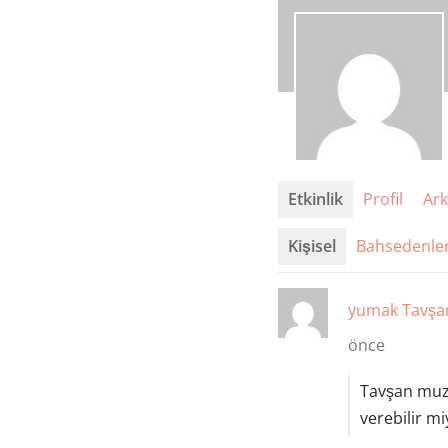
Etkinlik
Profil
Ark
Kişisel
Bahsedenle
yumak
Tavşa
önce
Tavşan muz 
verebilir m