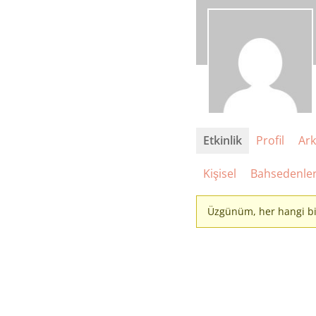
Etkinlik
Profil
Ark
Kişisel
Bahsedenle
Üzgünüm, her hangi bir 