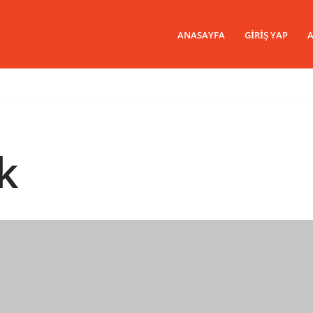
ANASAYFA
GIRIŞ YAP
A
k