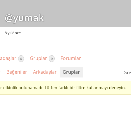
@yumak
8 yıl önce
adaşlar
Gruplar
Forumlar
0
0
r
Beğeniler
Arkadaşlar
Gruplar
Gös
etkinlik bulunamadı. Lütfen farklı bir filtre kullanmayı deneyin.