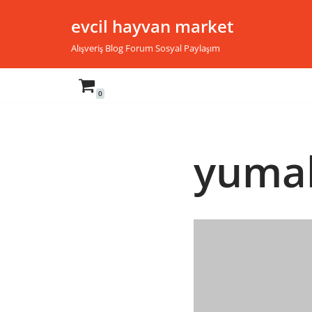
evcil hayvan market
İçeriğe
Alışveriş Blog Forum Sosyal Paylaşım
geç
0
yuma